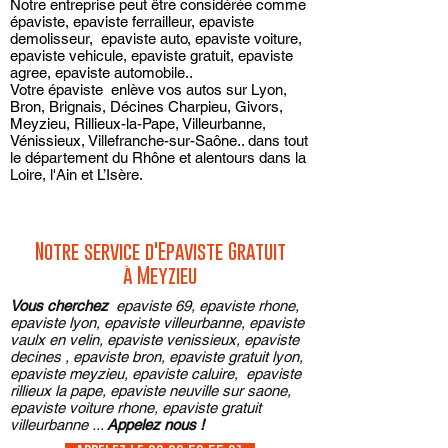
Notre entreprise peut être considérée comme
épaviste, epaviste ferrailleur, epaviste
demolisseur, epaviste auto, epaviste voiture,
epaviste vehicule, epaviste gratuit, epaviste
agree, epaviste automobile..
Votre épaviste enlève vos autos sur Lyon,
Bron, Brignais, Décines Charpieu, Givors,
Meyzieu, Rillieux-la-Pape, Villeurbanne,
Vénissieux, Villefranche-sur-Saône.. dans tout
le département du Rhône et alentours dans la
Loire, l'Ain et L’Isère.
Notre service d'Epaviste Gratuit
à Meyzieu
Vous cherchez
epaviste 69, epaviste rhone,
epaviste lyon, epaviste villeurbanne, epaviste
vaulx en velin, epaviste venissieux, epaviste
decines , epaviste bron, epaviste gratuit lyon,
epaviste meyzieu, epaviste caluire, epaviste
rillieux la pape, epaviste neuville sur saone,
epaviste voiture rhone, epaviste gratuit
villeurbanne ...
Appelez nous !