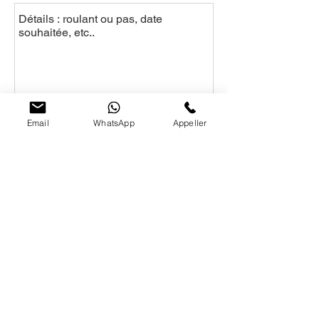
Envoyer
Email
WhatsApp
Appeller
Nos Services :
- Intervention rapide
- Lyon + 70 Klm + Rhône
- Service gratuit à domicile
- Suivi légal en préfecture
- Démolition& Recyclage
- Débarras et Rachat ferraille
Disponibilités : 7 jours sur 7, donc y compris
le Week-end et le Dimanche, ​de 8h à 20h.
BUREAUX : 8 rue de serrières 69540 Irigny.
Breaux Av Paul Santy, 69008 Lyon, à Bron,
Villefranche-sur-Saône, & Champagne-au-
Mont-d'Or